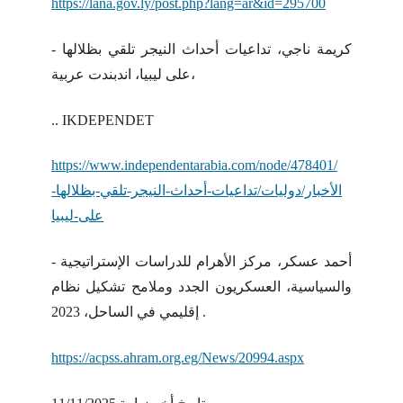
https://lana.gov.ly/post.php?lang=ar&id=295700
- كريمة ناجي، تداعيات أحداث النيجر تلقي بظلالها
على ليبيا، اندبندت عربية،
.. IKDEPENDET
https://www.independentarabia.com/node/478401/
الأخبار/دوليات/تداعيات-أحداث-النيجر-تلقي-بظلالها-
على-ليبيا
- أحمد عسكر، مركز الأهرام للدراسات الإستراتيجية
والسياسية، العسكريون الجدد وملامح تشكيل نظام
إقليمي في الساحل، 2023 .
https://acpss.ahram.org.eg/News/20994.aspx