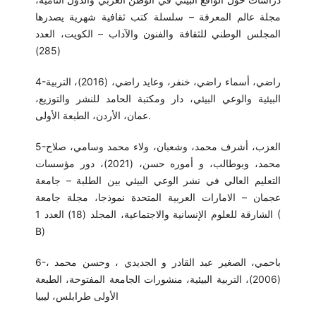
مجلة عالم المعرفة – سلسلة كتب ثقافية شهرية يصدرها
المجلس الوطني للثقافة والفنون والآداب – الكويت، العدد
(285)
4-راضي، أسماء راضي، خنفر، وعايد راضي، (2016)، التربية
البيئية والوعي البيئي، دار ومكتبة الحامد للنشر والتوزيع،
عمان، الأردن، الطبعة الأولى.
5-العزب، أشرف محمد، وشعبان، ولاء محمد وسامي، صلاح
محمد، وبوطالب، و أموره حسن، (2021)، دور مؤسسات
التعليم العالي في نشر الوعي البيئي بين الطلبة – جامعة
عجمان – الامارات العربية المتحدة نموذجا، مجلة جامعة
الشارقة للعلوم الإنسانية والاجتماعية، المجلد (18) العدد 1 (
B)
6-باحمي، الصغير عبد القادر و الجديدي ، وحسن محمد ،
(2006)، التربية البيئية، منشورات الجامعة المفتوحة، الطبعة
الأولى طرابلس، ليبيا