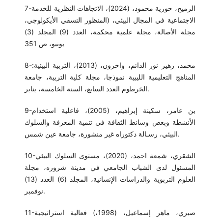
7-الرميح، حورية محمود، (2024)، الاتجاهات النظرية للخدمة
الاجتماعية في المجال البيئي، (المنظور النسقي الأيكولوجي،
مجلة الأصالة، مجلة علمية محكمة، العدد (9) المجلد (3)
يونيو، ص 351
8-محمد، زهير نور الدائم، واخرون، (2013)، التربية البيئية:
المناهج التعليمية الليبية نموذجا، مجلة كلية التربية، جامعة
الخرطوم العدد السابع، السنة الخامسة، يناير.
9-بن عامر، سكينة إبراهيم، (2005)، فاعلية استخدام
الأنشطة وبعض وسائط الثقافة في تنمية المعرفة والسلوك
البيئي، رسـالة دكتوراه غير منشورة، جامعة عين شمس.
10-الشقري، شمعة احمد، (2020)، مستوى السلوك البيئي
المسئول لدى الشباب الجامعي في مدينة شروره، مجلة
العلوم التربوية والدراسات الإنسانية، المجلد (6) العدد (13)
نوفمبر.
11-صبري، ماهر إسماعيل، (1998،) فعالية استراتيجية