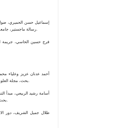
إسماعيل حسن الحميري، ضوابط 
رسالة ماجستير، جامعة المدينة العالمية – كلية العلوم الإسلامية، ماليزيا، 2012م.
فرج حسين الحاسي، جريمة التع
أحمد عدنان عزيز وعلياء محم
بحث، مجلة العلوم السياسية، بدون رقم عدد، جامعة بغداد، بدون تاريخ نشر.
أسامة رشيد الربيعي، مبدأ التن
بحث، مجلة جامعة تكريت للحقوق، العدد2، المجلد 6، 2021م.
طلال جميل الشريف، دور الاج