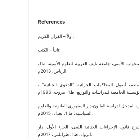
References
أولاً – القرآن الكريم.
ثانياً – الكتب:
أحمد بن عبد الله السعيد، الاستجواب الأمني، جامعة نايف العربية للعلوم الأمنية، ط1،
الرياض، 2013م.
عم، أصول المحاكمات الجزائية "الدعوى الجنائية" ،
، المدخل لدراسة القانون،دار السنهوري القانونية والعلوم
السياسية، ط 1، بغداد، 2015م.
 قانون الإجراءات الجنائية الليبي، الجزء الأول، دار
الرواد، ط1، طرابلس، 2017م.