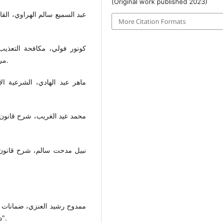
(Original work published 2023)
عبد السميع سالم الهراوي، القا
More Citation Formats
كونور فولي، مكافحة التعذيب
مركز حقوق الإنسان جامعة إيسكس، ط1، بريطانيا، 2003م.
محمد عيد الغريب، شرح قانون ا
ممدوح رشيد العنزي، ضمانات ال
"دراسة مقارنة"، أطروحة دكتوراه، جامعة القاهرة، 2009م.