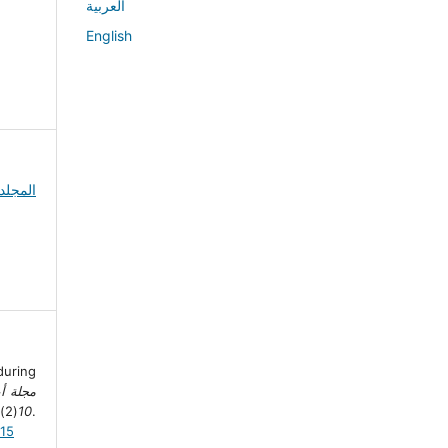
العربية
English
 during
مجلة أب
10
(2), 71-55.
515