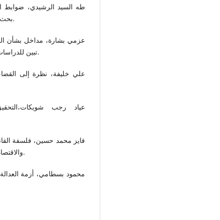
طه السيد الرشيدي، ضوابط الت
بحث، مجلة الشريعة والقانون، العدد 34، الجزء الأول، 2019م.
عزمي بشارة، مداخل بشأن الع
تبين للدراسات الفكرية والثقافية، عدد 1، المجلد الأول، الدوحة، 2013م.
عياد رجب شويكات،التحقي
فايز محمد حسين، فلسفة القانو
والاقتصادية، كلية الحقوق جامعة الإسكندرية، العدد الثاني، 2010م.
محمود بسطامي، أزمة العدالة في