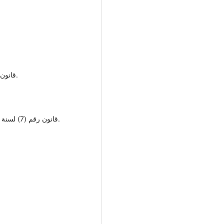
قانون رقم (6) لسنة 1985م بشأن تجريم الوساطة والمحسوبية.
قانون رقم (7) لسنة 2014م بشأن تعديل بعض احكام قانون الإجراءات الجنائية.