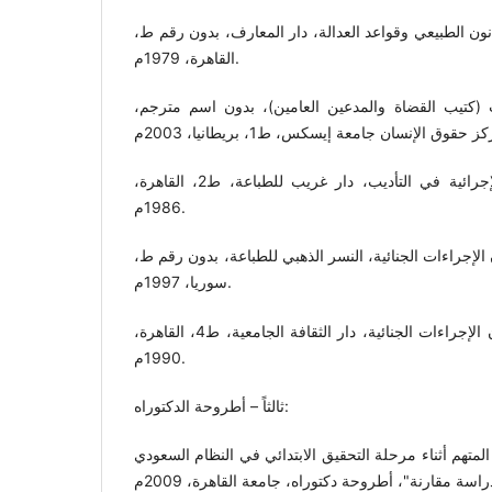
نون الطبيعي وقواعد العدالة، دار المعارف، بدون رقم ط،
القاهرة، 1979م.
 (كتيب القضاة والمدعين العامين)، بدون اسم مترجم،
ماهر عبد الهادي، الشرعية الإجرائية في التأديب، دار غريب للطباعة، ط2، القاهرة،
1986م.
لإجراءات الجنائية، النسر الذهبي للطباعة، بدون رقم ط،
سوريا، 1997م.
نبيل مدحت سالم، شرح قانون الإجراءات الجنائية، دار الثقافة الجامعية، ط4، القاهرة،
1990م.
ثالثاً – أطروحة الدكتوراه:
متهم أثناء مرحلة التحقيق الابتدائي في النظام السعودي