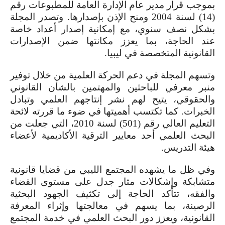
بموجب قرار مدير عام الإدارة العامة للمطبوعات رقم
(14) لسنة 2004 ومنح الإذن بإصدارها. وتصدر المجلة
بشكل نصف سنوي، مع إمكانية إصدار أعداد خاصة
عند الحاجة، بما يعزز مكانتها ضمن الإصدارات
القانونية المتخصصة في ليبيا.
وتسهم المجلة في دعم الحركة العلمية من خلال توفير
منبر معرفي للباحثين والمهتمين بالشأن القانوني
والحقوقي، يتيح لهم نشر إنتاجهم العلمي وتبادل
الخبرات. كما تكتسب أهميتها في ضوء ما قررته لائحة
التعليم العالي رقم (501) لسنة 2010، التي جعلت من
البحث العلمي أحد معايير الترقية الأكاديمية لأعضاء
هيئة التدريس.
وفي ظل ما يشهده المجتمع الليبي من قضايا قانونية
متشابكة وإشكالات مثار جدل على مستوى القضاء
والفقه، تتأكد الحاجة إلى تكثيف الجهود البحثية
الرصينة، بما يسهم في معالجتها وإثراء المعرفة
القانونية، ويعزز دور البحث العلمي في خدمة المجتمع