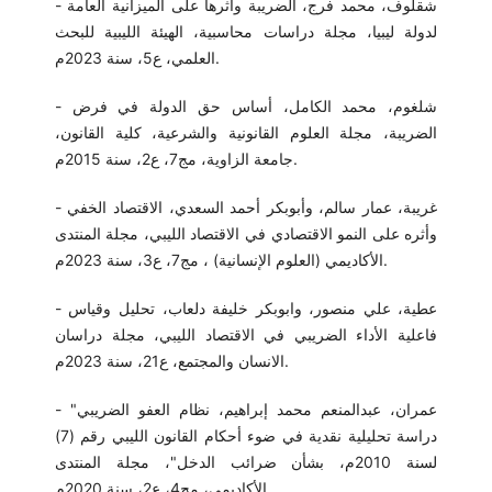
- شقلوف، محمد فرج، الضريبة وأثرها على الميزانية العامة
لدولة ليبيا، مجلة دراسات محاسبية، الهيئة الليبية للبحث
العلمي، ع5، سنة 2023م.
- شلغوم، محمد الكامل، أساس حق الدولة في فرض
الضريبة، مجلة العلوم القانونية والشرعية، كلية القانون،
جامعة الزاوية، مج7، ع2، سنة 2015م.
- غريبة، عمار سالم، وأبوبكر أحمد السعدي، الاقتصاد الخفي
وأثره على النمو الاقتصادي في الاقتصاد الليبي، مجلة المنتدى
الأكاديمي (العلوم الإنسانية) ، مج7، ع3، سنة 2023م.
- عطية، علي منصور، وابوبكر خليفة دلعاب، تحليل وقياس
فاعلية الأداء الضريبي في الاقتصاد الليبي، مجلة دراسان
الانسان والمجتمع، ع21، سنة 2023م.
- عمران، عبدالمنعم محمد إبراهيم، نظام العفو الضريبي"
دراسة تحليلية نقدية في ضوء أحكام القانون الليبي رقم (7)
لسنة 2010م، بشأن ضرائب الدخل"، مجلة المنتدى
الأكاديمي، مج4، ع2، سنة 2020م.