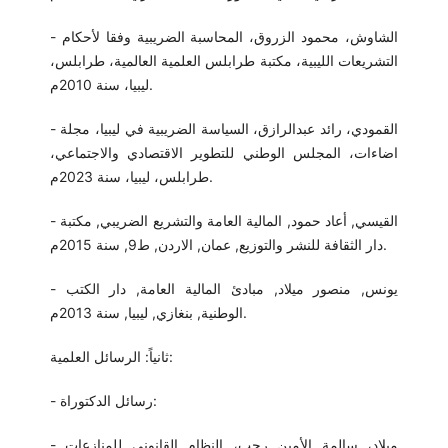
- الشاوش، محمود الزروق، المحاسبة الضريبية وفقا لأحكام
التشريعات الليبية، مكتبة طرابلس العلمية العالمية، طرابلس،
ليبيا، سنة 2010م.
- القمودي، رائد عبدالرازق، السياسة الضريبية في ليبيا، مجلة
اضاءات، المجلس الوطني للتطوير الاقتصادي والاجتماعي،
طرابلس، ليبيا، سنة 2023م.
- القيسي, أعاد حمود, المالية العامة والتشريع الضريبي, مكتبة
دار الثقافة للنشر والتوزيع, عمان, الاردن, ط9, سنة 2015م.
- يونس, منصور ميلاد, مبادئ المالية العامة, دار الكتب
الوطنية, بنغازي, ليبيا, سنة 2013م.
ثانياً: الرسائل العلمية:
- رسائل الدكتوراة:
- ميلاد، سالمة الأمين رجب، النظام القانوني للمنازعات