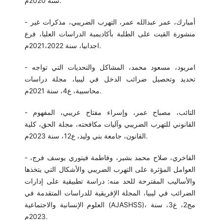
سنة 2020م.
- أمبارك، عمر عبدالله عمر، التهرب الضريبي، مذكرات غير
منشورة القيت على الطلبة بأكاديمية الدراسات العليا، فرع
اجدابيا، سنة 2021،2022م.
- امريود، مسعود محمد، المشاكل والتحديات التي تواجه
تحديد وتحصيل ضرائب الدخل في ليبيا، مجلة دراسات
محاسبية، ع4، سنة 2021م.
- التائب، مصباح عمر، وإسراء مفتاح عريبي، المفهوم
القانوني للتهرب الضريبي وآليات مكافحته، مجلة الحق، كلية
القانون، جامعة بني وليد، ع12، سنة 2023م.
- الفاخري، صلاح محمد بشير، وفاطمة فيتوري يوسف فرج،
العوامل المؤثرة على التهرب الضريبي والأشكال التي يتخذها
والأساليب المقترحة للحد منه: دراسة تطبيقية على إدارات
الضرائب في ليبيا، المجلة الإفريقية للدراسات المتقدمة في
العلوم الإنسانية والاجتماعية (AJASHSS)، مج2، ع3، سنة
2023م.