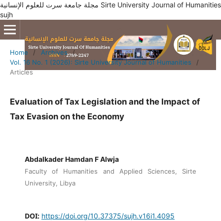
مجلة جامعة سرت للعلوم الإنسانية Sirte University Journal of Humanities
sujh
Home
/
Archives
/
Vol. 16 No. 1 (2026): Sirte University Journal of Humanities
/
Articles
Evaluation of Tax Legislation and the Impact of
Tax Evasion on the Economy
Abdalkader Hamdan F Alwja
Faculty of Humanities and Applied Sciences, Sirte
University, Libya
DOI:
https://doi.org/10.37375/sujh.v16i1.4095