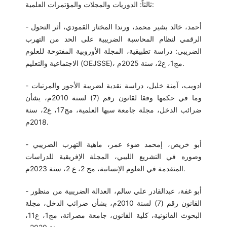
ثالثاً: الدوريات والمجلات والمؤتمرات العلمية:
- أحمد، خالد بشير محمد، ورندا المختار القمودي، أثر التحول
الرقمي لنظام المحاسبة الضريبية على الحد من التهرب
الضريبي: دراسة تطبيقية، المجلة الأوروبية المفتوحة للعلوم
الاجتماعية والتعليم (OEJSSE)، مج1، ع2، سنة 2025م.
- ادويب، آمنة خليل، دراسة نقدية لضريبة الأجور والمرتبات
وما في حكمها وفقا لقانون رقم (7) لسنة 2010م، يشأن
ضرائب الدخل، مجلة جامعة سبها العلمية، مج17، ع2، سنة
2018م.
- أبو خريص، إمحمد ضوء عمر، ماهية التهرب الضريبي
وصوره في التشريع الليبي، المجلة الإفريقية للدراسات
المتقدمة في العلوم الإنسانية، مج 2، ع 2، سنة 2023م.
- أبو غفة، عبدالقادر علي سالم، العدالة الضريبية من منظور
القانون رقم (7) لسنة 2010م، بشأن ضرائب الدخل، مجلة
البحوث القانونية، كلية القانون، جامعة مصراتة، مج1، ع11،