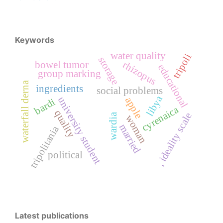
Keywords
water quality
tripoli
storage
rhizopus
bowel tumor
educational
group marking
waterfall derna
ingredients
social problems
libya
university student
apple
bardi
cyrenaica
quality
, ideality scale
wardia
woman
married
tripolitania
political
Latest publications