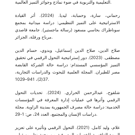
التعليمية والتربوية في ضوء نماذج وجوائز التميز العالمية.
رحماني، سارة، وحمبابة، ليديا. (2024). أثر القيادة
الاستراتيجية على التميز التنظيمي: دراسة ميدانية بمجمع
سوناطراك بحاسي مسعود (رسالة ماجستير). جامعة قاصدي
مرباح ورقلة، الجزائر.
صلاح الدين، صلاح الدين إسماعيل، وبدوي، حسام الدين
مصطفى. (2023). دور إستراتيجية التحول الرقمي في تحقيق
التميز المؤسسي المستدام: دراسة حالة الشركة القابضة
مصر للطيران. المجلة العلمية للبحوث والدراسات التجارية،
37(2)، 941–1029.
شلفوح، عبدالرحمن الحراري. (2024). تحديات التحول
الرقمي وأثرها في عمليات إدارة المعرفة في المؤسسات
الخدمية: دراسة حالة مصرف الجمهورية بمدينة الزاوية. مجلة
دراسات الإنسان والمجتمع، العدد 24، ص: 1-29.
علام، وليد كامل. (2021). التحول الرقمي وتأثيره على تعزيز
الميزة التنافسية للخدمات المصرفية من وجهة نظر مسئولي