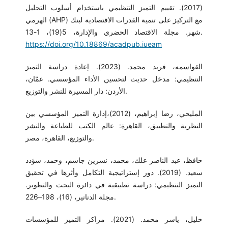
(2017). تقييم التميز التنظيمي باستخدام أسلوب التحليل
الهرمي (AHP) مع التركيز على تنمية القدرات الاقتصادية لبنك
شهر. مجلة الاقتصاد الحضري والإدارة، 5(19)، 1-13.
https://doi.org/10.18869/acadpub.iueam
القواسمه، فريد محمد. (2023). إعادة دراسة التميز
التنظيمي: مدخل حديث لتحسين الأداء المؤسسي. عمّان،
الأردن: دار المسيرة للنشر والتوزيع.
المليحي، رضا إبراهيم، (2012)،إدارة التميز المؤسسي بين
النظرية والتطبيق، القاهرة: عالم الكتب للطباعة والنشر
والتوزيع، القاهرة، مصر.
حافظ، عبد الناصر علك، محمد، نسرين جاسم، وحمد، سؤدد
سعيد. (2019). دور إستراتيجية التكامل وأثرها في تحقيق
التميز التنظيمي: دراسة تطبيقية في دائرة البحث والتطوير.
مجلة الدنانير، (16)، 198–226.
خليل، ياسر محمد. (2021). مراكز التميز للمؤسسات