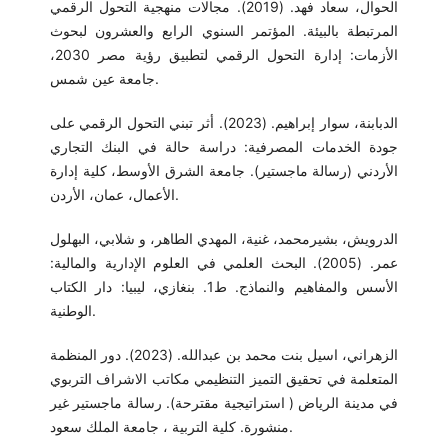
الحوال، سعاد فهد. (2019). مجالات منهجية التحول الرقمي
المرتبطة بالبيئة. المؤتمر السنوي الرابع والعشرون لبحوث
الأزمات: إدارة التحول الرقمي لتطبيق رؤية مصر 2030،
جامعة عين شمس.
الدبابنة، سوار إبراهيم. (2023). أثر تبني التحول الرقمي على
جودة الخدمات المصرفية: دراسة حالة في البنك التجاري
الأردني (رسالة ماجستير). جامعة الشرق الأوسط، كلية إدارة
الأعمال، عمان، الأردن.
الدرويش، بشيرمحمد، غنية، المهدي الطاهر، و شلابي، البهلول
عمر. (2005). البحث العلمي في العلوم الإدارية والمالية:
الأسس والمفاهيم والنماذج. ط1. بنغازي، ليبيا: دار الكتاب
الوطنية.
الزهراني، اسيل بنت محمد بن عبدالله. (2023). دور المنظمة
المتعلمة في تحقيق التميز التنظيمي مكاتب الاشراف التربوي
في مدينة الرياض ( استراتيجية مقترحة). رسالة ماجستير غير
منشورة. كلية التربية ، جامعة الملك سعود.