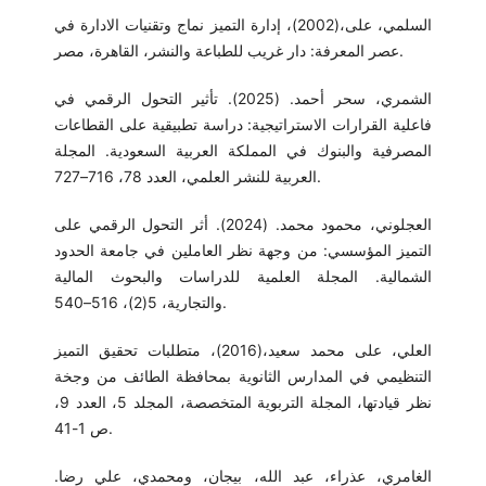
السلمي، على،(2002)، إدارة التميز نماج وتقنيات الادارة في
عصر المعرفة: دار غريب للطباعة والنشر، القاهرة، مصر.
الشمري، سحر أحمد. (2025). تأثير التحول الرقمي في
فاعلية القرارات الاستراتيجية: دراسة تطبيقية على القطاعات
المصرفية والبنوك في المملكة العربية السعودية. المجلة
العربية للنشر العلمي، العدد 78، 716–727.
العجلوني، محمود محمد. (2024). أثر التحول الرقمي على
التميز المؤسسي: من وجهة نظر العاملين في جامعة الحدود
الشمالية. المجلة العلمية للدراسات والبحوث المالية
والتجارية، 5(2)، 516–540.
العلي، على محمد سعيد،(2016)، متطلبات تحقيق التميز
التنظيمي في المدارس الثانوية بمحافظة الطائف من وجخة
نظر قيادتها، المجلة التربوية المتخصصة، المجلد 5، العدد 9،
ص 1-41.
الغامري، عذراء، عبد الله، بيجان، ومحمدي، علي رضا.