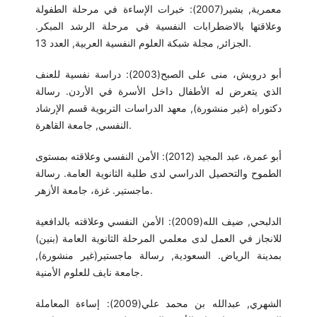
معمرية, بشير(2007): خبرات الإساءة في مرحلة الطفولة
وعلاقتها بالاضطرابات النفسية في مرحلة الرشد المبكر.
الجزائر, مجلة شبكة العلوم النفسية العربية, العدد 13.
أبو درويش، منى على الصبح(2003): دراسة نفسية للعنف
الذي يتعرض له الأطفال داخل الأسرة في الأردن. رسالة
دكتوراه (غير منشورة), معهد الدراسات التربوية قسم الإرشاد
النفسي, جامعة القاهرة.
أبو عمرة، عبد المجيد (2012): الأمن النفسي وعلاقته بمستوى
الطموح والتحصيل الدراسي لدى طلبة الثانوية العامة. رسالة
ماجستير. غزة، جامعة الأزهر.
الدلبحي, ضيف الله(2009): الأمن النفسي وعلاقته بالدافعية
للانجاز في العمل لدى معلمي المرحلة الثانوية العامة (بنين)
بمدينة الرياض. السعودية, رسالة ماجستير(غير منشورة),
جامعة نايف للعلوم الأمنية.
الشهري, عبدالله بن محمد علي(2009): إساءة المعاملة