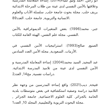
أبو رأس, احمد وليو, لمياء(2014): إساءة المعاملة المدرسية
وعلاقتها بالأمن النفسي لدى عينة من طلاب المرحلة الابتدائية
بريف حلب. مجلة بحوث جامعة حلب, سلسلة الآداب والعلوم
الانسانية والتربوية, جامعة حلب. العدد89.
جبر، محمد(1996): بعض المتغيرات الديموغرافية بالأمن
النفسي. مجلة علم النفس، الهيئة العامة للكتاب.
الصنيع, صالح(1993): استراتيجيات الأمن النفسي في
الأزمات. السعودية, مجلة الأمن العدد السادس.
عبد المجيد, السيد محمد(2004): إساءة المعاملة المدرسية و
الأمن النفسي لدى عينة من تلاميذ المدرسة الابتدائية.
دراسات نفسية, مج14, العدد2.
فتيحة, ديب(2021): واقع إساءة المدرسين من وجهة نظر
التلاميذ دراسة وصفية استكشافية في بعض متوسطات بلدية
الحامة بالجزائر. كلية العلوم الاجتماعية, جامعة الجزائر ,
مجلة البحوث التربوية والتعليمية, المجلد 10, العدد1.