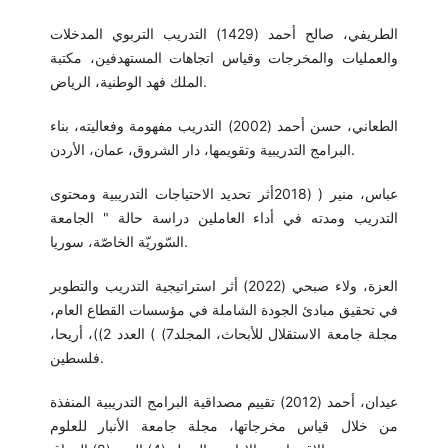
الطريفي، صالح أحمد (1429) التدريب التربوي المدخلات
والعمليات والمخرجات وقياس اتجاهات المستهدفين، مكتبة
الملك فهد الوطنية، الرياض.
الطعاني، حسن أحمد (2002) التدريب مفهومة وفعاليته، بناء
البرامج التدريبية وتقويمها، دار الشروق، عمان، الأردن.
عباس، منير ( (2018أثر تحديد الاحتياجات التدريبية ومحتوى
التدريب ومدته في أداء العاملين دراسة حالة " الجامعة
السّوريّة الخاصّة، سوريا.
العزة، ولاء صبحي (2022) أثر استراتيجية التدريب والتطوير
في تحقيق مبادئ الجودة الشاملة في مؤسسات القطاع العام،
مجلة جامعة الاستقلال للأبحاث، المجلد7) ) العدد 2))، أريحا،
فلسطين.
عيدان، أحمد (2012) تقييم مصداقية البرامج التدريبية المنفذة
من خلال قياس مخرجاتها، مجلة جامعة الأنبار للعلوم