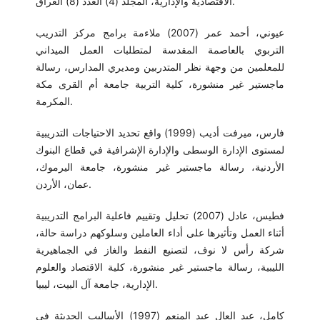
الاقتصادية والإدارية، المجلد (4) العدد (8) العراق.
عيوني، أحمد عمر (2007) ملاءمة برامج مركز التدريب
التربوي بالعاصمة المقدسة لمتطلبات العمل الميداني
للمعلمين من وجهة نظر المتدربين ومديري المدارس، رسالة
ماجستير غير منشورة، كلية التربية جامعة أم القرى مكة
المكرمة.
فارس، ميرفت أديب (1999) واقع تحديد الاحتياجات التدريبية
لمستوى الإدارة الوسطى والإدارة الإشرافية في قطاع البنوك
الأردنية، رسالة ماجستير غير منشورة، جامعة اليرموك،
عمان، الأردن.
فطيس، عادل (2007) تحليل وتقييم فاعلية البرامج التدريبية
أثناء العمل وتأثيرها على أداء العاملين وسلوكهم دراسة حالة،
شركة رأس لا نوف، لتصنيع النفط والغاز في الجماهيرية
الليبية، رسالة ماجستير غير منشورة، كلية الاقتصاد والعلوم
الإدارية، جامعة آل البيت، ليبيا.
كامل، عبد العال عبد المنعم (1997) الأساليب الحديثة في