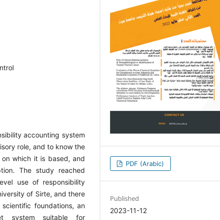
ntrol
nsibility accounting system
isory role, and to know the
 on which it is based, and
PDF (Arabic)
ption. The study reached
level use of responsibility
iversity of Sirte, and there
Published
cientific foundations, an
2023-11-12
et system suitable for