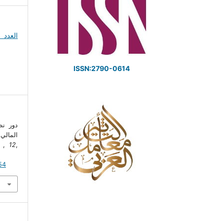
ISSN:2790-0614
دور نظ
المال).
l
,
12
,
54