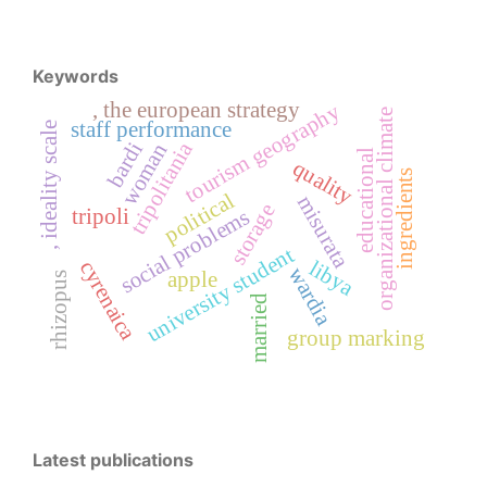
Keywords
, the european strategy
tourism geography
organizational climate
staff performance
, ideality scale
tripolitania
bardi
woman
educational
quality
ingredients
political
misurata
storage
tripoli
social problems
university student
libya
cyrenaica
wardia
apple
rhizopus
married
group marking
Latest publications