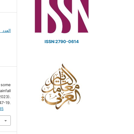
ISSN:2790-0614
f some
nfall
023).
47-19.
35