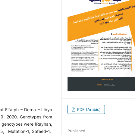
PDF (Arabic)
 at Elfatyh – Derna – Libya
19- 2020. Genotypes from
O, genotypes were (Rayhan,
Published
15, Mutation-1, Safeed-1,