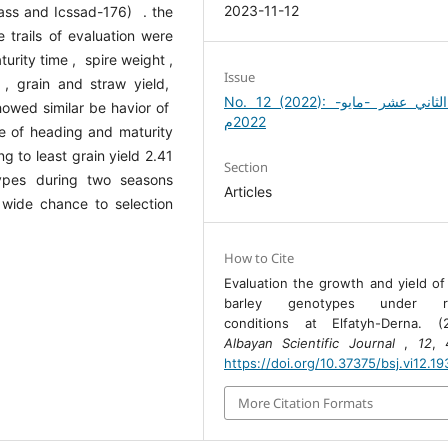
2023-11-12
ss and Icssad-176) . the
 trails of evaluation were
urity time , spire weight ,
Issue
 , grain and straw yield,
No. 12 (2022): العدد الثاني عشر -مايو-
howed similar be havior of
2022م
e of heading and maturity
g to least grain yield 2.41
Section
types during two seasons
Articles
 wide chance to selection
How to Cite
Evaluation the growth and yield o
barley genotypes under rai
conditions at Elfatyh-Derna. (2
Albayan Scientific Journal
,
12
, 
https://doi.org/10.37375/bsj.vi12.19
More Citation Formats