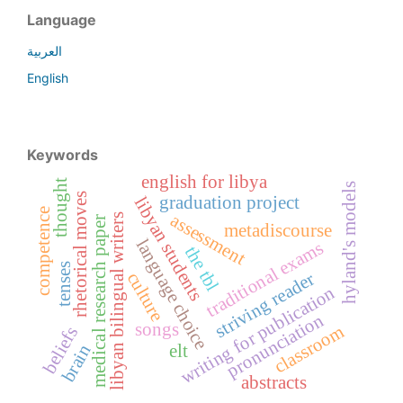
Language
العربية
English
Keywords
english for libya
thought
hyland's models
rhetorical moves
graduation project
libyan students
competence
assessment
libyan bilingual writers
medical research paper
metadiscourse
language choice
traditional exams
the tbl
tenses
striving reader
culture
writing for publication
pronunciation
songs
classroom
beliefs
elt
brain
abstracts