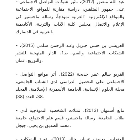
- عبد الله منصور (2012)، تأثير شبكات التواصل الاجتماعي
على جمهور المتلقين، دراسة مقارنة للمواقع الاجتماعية
والمواقع الإلكترونية "العربية نموذجاً، رسالة ماجستير في
الإعلام والاتصال مجلس كلية الآداب والتربية، الأكاديمية
العربية في الدنمارك.
- العريشي بن حسن جبريل وعبد الرحمن سلمي (2015)،
الشبكات الاجتماعية والقيم، ط1، الدار المنهجية للنشر
والتوزيع، عمان.
- القريو سالم عمر خديجة (2022)، أثر مواقع التواصل
الاجتماعي على التحصيل الدراسي لدى الشباب الجامعي،
مجلة العلوم الإنسانية، الجامعة الأسمرية الإسلامية، المجلد
38، العدد (38).
- مانع أسمهان (2013)، تمثلات الشخصية النموذجية لدى
طلاب الجامعة، رسالة ماجستير، قسم علم الاجتماع، جامعة
محمد الصديق بن يحيى، جيجل.
- المقدادي يوسف غسان خالد (2013)، ثورة الشبكات