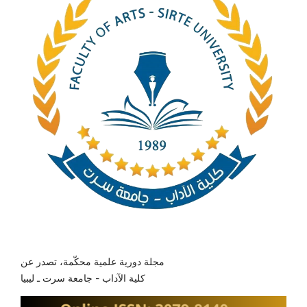
مجلة دورية علمية محكّمة، تصدر عن
كلية الآداب - جامعة سرت ـ ليبيا