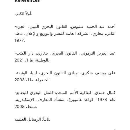
أولاً:الكتب.
-أحمد عبد الحميد عشوش، القانون البحري الليبي، الجزء
الثاني، بنغازي، الشركة العامة للنشر والتوزيع والإعلان، د.ط،
1977.
-عبد العزيز الترهوني، القانون البحري، بنغازي، دار الكتب
الوطنية، ط 1، 2021.
-علي يوسف شكري، مبادئ القانون البحري، ليبيا، الوثيقة
الخضراء، ط1، 2003.
-كمال حمدي، اتفاقية الأمم المتحدة للنقل البحري للبضائع
عام 1978" قواعد هامبورغ، منشأة المعارف، الإسكندرية،
ب.ط، 2008.
ثانياً: الرسائل العلمية.