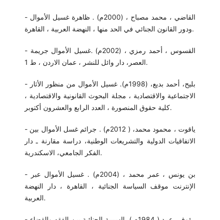
- القاضي ، محمد مصباح ، (2000م) . ظاهرة غسيل الأموال
ودور القانون الجنائي في الحد منها ، النهضة العربية ، القاهرة.
- القسوس ، أحمد رمزي ، (2002م) .غسيل الأموال جريمة
العصر، دار وائل للنشر ، عمان الاردن ، ط 1.
- بليح، أحمد بديع، (1998م). غسيل الأموال من منظور الأثار
الاجتماعية والاقتصادية ، مجلة البحوث القانونية والاقتصادية ،
كلية حقوق المنصورة ، العدد الرابع والعشرون أكتوبر.
- ياقوت ، محمود محمد، ( 2012م) . جرائم غسل الأموال بين
الاتفاقيات الدولية والتشريعات الوطنية، دراسة مقارنة ـ دار
الفكر الجامعي، الاسكندرية.
- بن يونس ، عمر محمد ، (2004م) . غسيل الأموال عبر
الإنترنت موقف السياسة الجنائية ، القاهرة ، دار النهضة
العربية.
- رؤوف، عبيد ( 1984م ). السببية الجنائية بين الفقه والقضاء