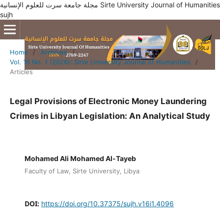
مجلة جامعة سرت للعلوم الإنسانية Sirte University Journal of Humanities
sujh
Home
/
Archives
/
Vol. 16 No. 1 (2026): Sirte University Journal of Humanities
/
Articles
Legal Provisions of Electronic Money Laundering
Crimes in Libyan Legislation: An Analytical Study
Mohamed Ali Mohamed Al-Tayeb
Faculty of Law, Sirte University, Libya
DOI:
https://doi.org/10.37375/sujh.v16i1.4096