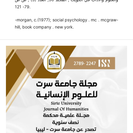
79- 121.
-morgan, c.(1977); social psychology . mc . mcgraw-
hill, book company . new york.