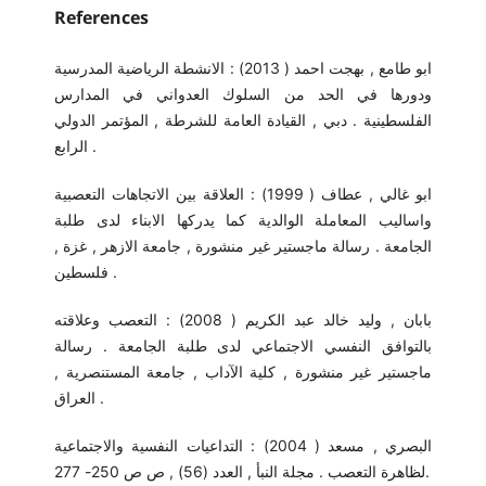
References
ابو طامع , بهجت احمد ( 2013) : الانشطة الرياضية المدرسية
ودورها في الحد من السلوك العدواني في المدارس
الفلسطينية . دبي , القيادة العامة للشرطة , المؤتمر الدولي
الرابع .
ابو غالي , عطاف ( 1999) : العلاقة بين الاتجاهات التعصبية
واساليب المعاملة الوالدية كما يدركها الابناء لدى طلبة
الجامعة . رسالة ماجستير غير منشورة , جامعة الازهر , غزة ,
فلسطين .
بابان , وليد خالد عبد الكريم ( 2008) : التعصب وعلاقته
بالتوافق النفسي الاجتماعي لدى طلبة الجامعة . رسالة
ماجستير غير منشورة , كلية الآداب , جامعة المستنصرية ,
العراق .
البصري , مسعد ( 2004) : التداعيات النفسية والاجتماعية
لظاهرة التعصب . مجلة النبأ , العدد (56) , ص ص 250- 277.