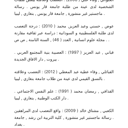
الشخصية لدى عينة من طلبة جامعة قار يونس . رسالة
ماجستير غير منشورة , جامعة قار يونس , بنغازي , ليبيا .
عوض , حسني وعبد العزيز, محمد ( 2010) : درجة التعصب
لدى طلبة الفلسطينية و السودانية : دراسة عبر ثقافية مقارنة
. مجلة علوم انسانية , العدد ( 46) , السنة الثامنة , ص ص .
قباني , عبد العزيز ( 1997) : العصبية بنية المجتمع العربي .
بيروت , دار الافاق الجديدة .
القبائلي , وفاء عطية عبد المعطي ( 2012) : التعصب وعلاقته
بالنسق القيمي لدى عينة من طلاب جامعة بنغازي , ليبيا .
القذافي , رمضان محمد ( 1991) : علم النفس الاجتماعي .
دار الكتب الوطنية , بنغازي , ليبيا .
الكعبي , مشتاق خالد ( 2009) : واقع التعصب لدى المراهقين
. رسالة ماجستير غير منشورة , كلية التربية ابن رشد , جامعة
بغداد .