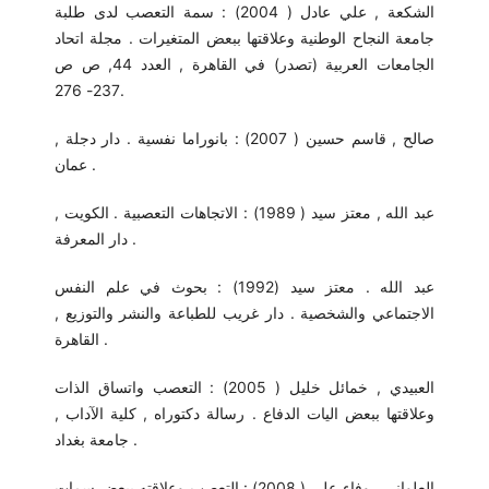
الشكعة , علي عادل ( 2004) : سمة التعصب لدى طلبة
جامعة النجاح الوطنية وعلاقتها ببعض المتغيرات . مجلة اتحاد
الجامعات العربية (تصدر) في القاهرة , العدد 44, ص ص
237- 276.
صالح , قاسم حسين ( 2007) : بانوراما نفسية . دار دجلة ,
عمان .
عبد الله , معتز سيد ( 1989) : الاتجاهات التعصبية . الكويت ,
دار المعرفة .
عبد الله . معتز سيد (1992) : بحوث في علم النفس
الاجتماعي والشخصية . دار غريب للطباعة والنشر والتوزيع ,
القاهرة .
العبيدي , خمائل خليل ( 2005) : التعصب واتساق الذات
وعلاقتها ببعض اليات الدفاع . رسالة دكتوراه , كلية الآداب ,
جامعة بغداد .
العلواني , وفاء علي ( 2008) : التعصب وعلاقته ببعض سمات