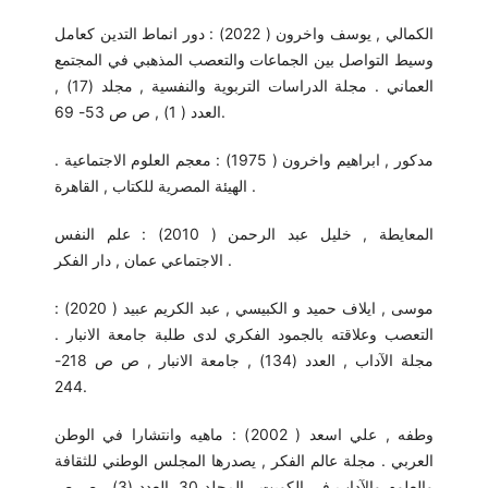
الكمالي , يوسف واخرون ( 2022) : دور انماط التدين كعامل
وسيط التواصل بين الجماعات والتعصب المذهبي في المجتمع
العماني . مجلة الدراسات التربوية والنفسية , مجلد (17) ,
العدد ( 1) , ص ص 53- 69.
مدكور , ابراهيم واخرون ( 1975) : معجم العلوم الاجتماعية .
الهيئة المصرية للكتاب , القاهرة .
المعايطة , خليل عبد الرحمن ( 2010) : علم النفس
الاجتماعي عمان , دار الفكر .
موسى , ايلاف حميد و الكبيسي , عبد الكريم عبيد ( 2020) :
التعصب وعلاقته بالجمود الفكري لدى طلبة جامعة الانبار .
مجلة الآداب , العدد (134) , جامعة الانبار , ص ص 218-
244.
وطفه , علي اسعد ( 2002) : ماهيه وانتشارا في الوطن
العربي . مجلة عالم الفكر , يصدرها المجلس الوطني للثقافة
والعلوم والآداب في الكويت , المجلد 30, العدد (3) , ص ص