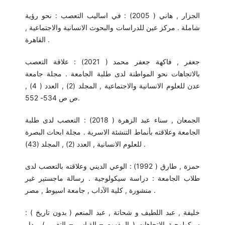
الجزار , هاني ( 2005) : في اساليب التعصب : نحو رؤية
شاملة . مركز عين للدراسات والبحوث الانسانية والاجتماعية ,
القاهرة .
جعفر , فاكهة جعفر محمد ( 2021) : علاقة التعصب
بالاتجاهات نحو المواطنة لدى طلبة الجامعة . مجلة جامعة
عدن للعلوم الانسانية والاجتماعية , المجلد (2) , العدد ( 4) ,
ص ص 534- 552.
الجمعان , سناء عبد الزهرة ( 2018) : التعصب لدى طلبة
الجامعة وعلاقته بأنماط التنشئة الاسرية . مجلة ابحاث البصرة
للعلوم الانسانية , العدد (2) , المجلد (43) .
حمزة , طارق ( 1992) : الوعي الديني وعلاقته بالتعصب لدى
طلاب الجامعة : دراسة سيكولوجية . رسالة ماجستير غير
منشورة , كلية الآداب , جامعة اسيوط , مصر .
خليفة , عبد اللطيف و شحاتة , عبد المنعم ( بدون تاريخ ) :
سيكولوجية الاتجاهات ( المفهوم – القياس – التغيير ) . دار