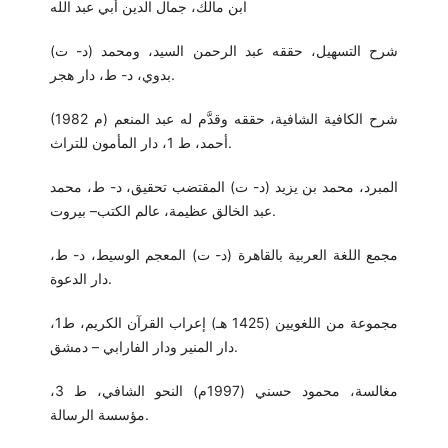
ابن مالك، جمال الدين أبي عبد الله
(د- ت) شرح التسهيل، حققه عبد الرحمن السيد، ومحمد
بدوي، د- ط، دار هجر.
(1982 م) شرح الكافية الشافية، حققه وقدَّم له عبد المنعم
أحمد، ط 1، دار المأمون للتراث.
المبرد، محمد بن يزيد (د- ت) المقتضب تحقيق، د- ط، محمد
عبد الخالق عظيمة، عالم الكتب– بيروت.
مجمع اللغة العربية بالقاهرة (د- ت) المعجم الوسيط، د- ط،
دار الدعوة.
مجموعة من اللغويين (1425 هـ) إعراب القرآن الكريم، ط1،
دار المنير ودار الفارابي – دمشق.
مغالسة، محمود حسني (1997م) النحو الشافي، ط 3،
مؤسسة الرسالة.