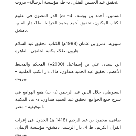
تحقيق عبد الحسين الفتلي، د- ط، مؤسسة الرسالة– بيروت.
السمين، أحمد بن يوسف (د- ت) الدر المصون في علوم
الكتاب المكنون، تحقيق أحمد محمد الخراط، ط1، دار القلم،
دمشق.
سيبويه، عمرو بن عثمان (1988م) الكتاب، تحقيق عبد السلام
هارون، ط3، مكتبة الخانجي- القاهرة.
ابن سيده، علي بن إسماعيل (2000م) المحكم والمحيط
الأعظم، تحقيق عبد الحميد هنداوي، ط1، دار الكتب العلمية –
بيروت.
السيوطي، جلال الدين عبد الرحمن (د- ت) همع الهوامع في
شرح جمع الجوامع، تحقيق عبد الحميد هنداوي، د- ت، المكتبة
التوفيقية - مصر.
صافي، محمود بن عبد الرحيم (1418 هـ) الجدول في إعراب
القرآن الكريم، ط 4، دار الرشيد، دمشق- مؤسسة الإيمان،
بيروت.