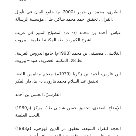
الطبري، محمد بن جرير (2000 م) جامع البيان في تأويل
القرآن، تحقيق أحمد محمد شاكر، ط1، مؤسسة الرسالة.
عباس، أحمد بن محمد (د- ت) المصباح المنير في غريب
الشرح الكبير، د- ط، المكتبة العلمية – بيروت.
الغلايينى، مصطفى بن محمد (1993م) جامع الدروس العربية،
ط 28، المكتبة العصرية، صيدا– بيروت.
ابن فارس، أحمد بن زكريا (1979م) معجم مقاييس اللغة،
تحقيق عبد السلام محمد هارون، د- ط، دار الفكر.
الفارسيّ، الحسن بن أحمد
(1969م) الإيضاح العضدي، تحقيق حسن شاذلي ط1، مركز
النخب العلمية.
(1993م) الحجة للقراء السبعة، تحقيق در الدين قهوجي،
بشير جويجابي، راجعه ودققه عبد العزيز رباح- أحمد يوسف،