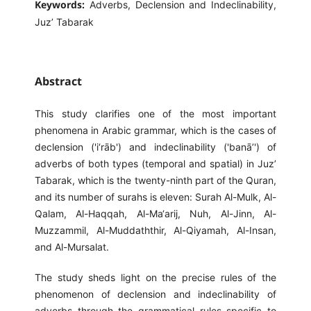
Keywords:
Adverbs, Declension and Indeclinability,
Juz’ Tabarak
Abstract
This study clarifies one of the most important
phenomena in Arabic grammar, which is the cases of
declension ('i‘rāb') and indeclinability ('banā’') of
adverbs of both types (temporal and spatial) in Juz’
Tabarak, which is the twenty-ninth part of the Quran,
and its number of surahs is eleven: Surah Al-Mulk, Al-
Qalam, Al-Haqqah, Al-Ma‘arij, Nuh, Al-Jinn, Al-
Muzzammil, Al-Muddaththir, Al-Qiyamah, Al-Insan,
and Al-Mursalat.
The study sheds light on the precise rules of the
phenomenon of declension and indeclinability of
adverbs through the grammatical rules specific to