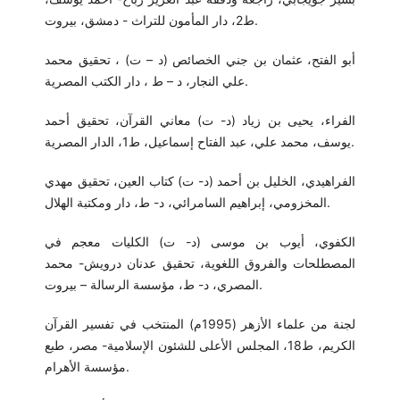
ط2، دار المأمون للتراث - دمشق، بيروت.
أبو الفتح، عثمان بن جني الخصائص (د – ت) ، تحقيق محمد
علي النجار، د – ط ، دار الكتب المصرية.
الفراء، يحيى بن زياد (د- ت) معاني القرآن، تحقيق أحمد
يوسف، محمد علي، عبد الفتاح إسماعيل، ط1، الدار المصرية.
الفراهيدي، الخليل بن أحمد (د- ت) كتاب العين، تحقيق مهدي
المخزومي، إبراهيم السامرائي، د- ط، دار ومكتبة الهلال.
الكفوي، أيوب بن موسى (د- ت) الكليات معجم في
المصطلحات والفروق اللغوية، تحقيق عدنان درويش- محمد
المصري، د- ط، مؤسسة الرسالة – بيروت.
لجنة من علماء الأزهر (1995م) المنتخب في تفسير القرآن
الكريم، ط18، المجلس الأعلى للشئون الإسلامية- مصر، طبع
مؤسسة الأهرام.