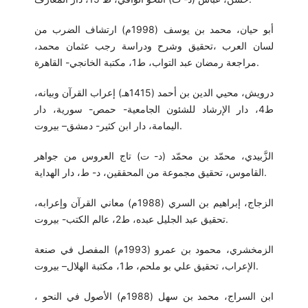
أبو حيان، محمد بن يوسف (1998م) ارتشاف الضرب من
لسان العرب ،تحقيق وشرح ودراسة رجب عثمان محمد،
مراجعة رمضان عبد التواب، ط1، مكتبة الخانجي- القاهرة.
درويش، محيي الدين بن أحمد (1415هـ) إعراب القرآن وبيانه،
ط4، دار الإرشاد للشئون الجامعية- حمص- سورية، دار
اليمامة، دار ابن كثير- دمشق– بيروت.
الزَّبيدي، محمّد بن محمّد (د- ت) تاج العروس من جواهر
القاموس، تحقيق مجموعة من المحققين، د- ط، دار الهداية.
الزجاج، إبراهيم بن السري (1988م) معاني القرآن وإعرابه،
تحقيق عبد الجليل عبده، ط2، عالم الكتب- بيروت.
الزمخشري، محمود بن عمرو (1993م) المفصل في صنعة
الإعراب، تحقيق علي بو ملحم، ط1، مكتبة الهلال– بيروت.
ابن السراج، محمد بن سهل (1988م) الأصول في النحو ،