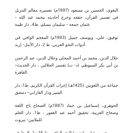
البغوي، الحسين بن مسعود (1997م) تفسيره معالم التنزيل
في تفسير القرآن، حققه وخرج أحاديثه محمد عبد الله -
عثمان جمعة - سليمان مسلم، ط4، دار طيبة
توفيق، علي، ويوسف جميل (1993م) المعجم الوافي في
أدوات النحو العربي، ط 2، دار الأمل- إربد.
جلال الدين، محمد بن أحمد المحلي وجلال الدين، عبد الرحمن
بن أبي بكر السيوطي (د- ت) تفسير الجلالين ، دار الحديث–
القاهرة.
جماعة من اللغويين (1425هـ) إعراب القرآن الكريم، ط1، دار
المنير ودار الفارابي– دمشق.
الجوهري، إسماعيل بن حماد (1987م) الصحاح تاج اللغة
وصحاح العربية، تحقيق أحمد عبد الغفور ، ط1، دار العلم
للملايين- بيروت.
حسن، عباس (د- ت) النحو الوافي، ط 15، دار المعارف.