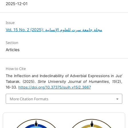
2025-12-01
Issue
Vol. 15 No. 2 (2025): مجلة جامعة سرت للعلوم الإنسانية
Section
Articles
How to Cite
The Inflection and Indeclinability of Adverbial Expressions in Juz’
Tabarak. (2025).
Sirte University Journal of Humanities
,
15
(2),
16-33.
https://doi.org/10.37375/sujh.v15i2.3667
More Citation Formats