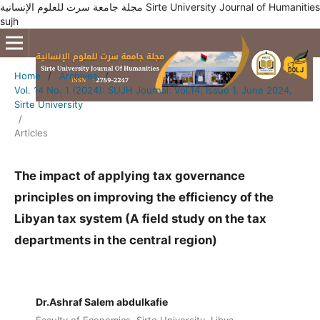
مجلة جامعة سرت للعلوم الإنسانية Sirte University Journal of Humanities
sujh
Home
/
Archives
/
Vol. 14 No. 1 (2024): SUJH Journal: Vol.14. Issue 1. June 2024,
Sirte University
/
Articles
The impact of applying tax governance
principles on improving the efficiency of the
Libyan tax system (A field study on the tax
departments in the central region)
Dr.Ashraf Salem abdulkafie