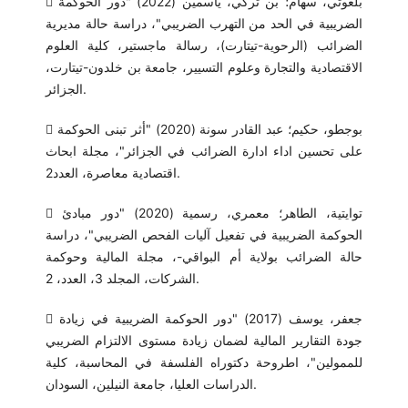
 بلغوثي، سهام؛ بن تركي، ياسمين (2022) "دور الحوكمة
الضريبية في الحد من التهرب الضريبي"، دراسة حالة مديرية
الضرائب (الرحوية-تيتارت)، رسالة ماجستير، كلية العلوم
الاقتصادية والتجارة وعلوم التسيير، جامعة بن خلدون-تيتارت،
الجزائر.
 بوجطو، حكيم؛ عبد القادر سونة (2020) "أثر تبنى الحوكمة
على تحسين اداء ادارة الضرائب في الجزائر"، مجلة ابحاث
اقتصادية معاصرة، العدد2.
 توايتية، الطاهر؛ معمري، رسمية (2020) "دور مبادئ
الحوكمة الضريبية في تفعيل آليات الفحص الضريبي"، دراسة
حالة الضرائب بولاية أم البواقي-، مجلة المالية وحوكمة
الشركات، المجلد 3، العدد، 2.
 جعفر، يوسف (2017) "دور الحوكمة الضريبية في زيادة
جودة التقارير المالية لضمان زيادة مستوى الالتزام الضريبي
للممولين"، اطروحة دكتوراه الفلسفة في المحاسبة، كلية
الدراسات العليا، جامعة النيلين، السودان.