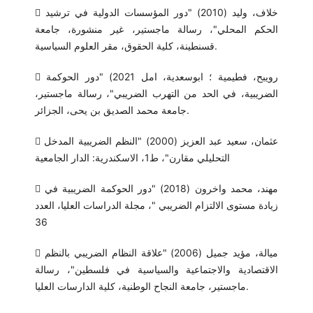
 خلاف، وليد (2010) "دور المؤسسات الدولية في ترشيد
الحكم المحلي"، رسالة ماجستير، غير منشورة، جامعة
قسنطينة، كلية الحقوق، مقر العلوم السياسية.
 رويبح، فطيمية ؛ ابوسعدية، امل 2021) "دور الحوكمة
الضريبية، في الحد من التهرب الضريبي"، رسالة ماجستير،
جامعة محمد الصديق بن يحى، الجزائر.
 عثمان، سعيد عبد العزيز (2000) "النظم الضريبية المدخل
التحليلي مقارن"، ط1، الاسكندرية: الدار الجامعية
 مهند، محمد واخرون (2018) "دور الحوكمة الضريبية في
زيادة مستوى الالتزام الضريبي "، مجلة الدراسات العليا، العدد
36
 ميالة، مؤيد جميل (2006) "علاقة النظام الضريبي بالنظم
الاقتصادية والاجتماعية والسياسية في فلسطين"، رسالة
ماجستير، جامعة النجاح الوطنية، كلية الدارسات العليا.