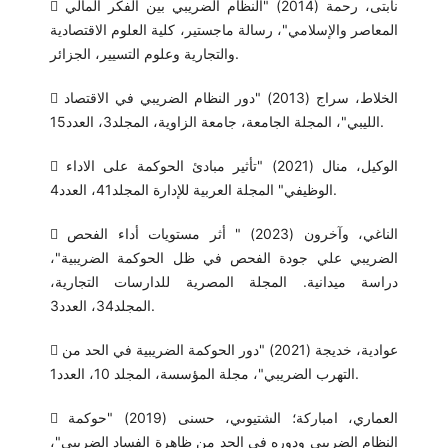
 نابتى، رحمة (2014) "النظام الضريبي بين الفكر المالي
المعاصر والإسلامي"، رسالة ماجستير، كلية العلوم الاقتصادية
والتجارية وعلوم التسيير، الجزائر.
 الخلاط، سراج (2013) "دور النظام الضريبي في الاقتصاد
الليبي"، المجلة الجامعة، جامعة الزاوية، المجلد3، العدد15.
 الوكيل، منال (2021) "تأثير مبادئ الحوكمة على الاداء
الوظيفي" المجلة العربية للإدارة المجلد41، العدد4.
 الناغي، وآخرون (2023) " أثر مستويات أداء الفحص
الضريبي علي جودة الفحص في ظل الحوكمة الضريبية"،
دراسة ميدانية. المجلة المصرية للدارسات التجارية،
المجلد34، العدد3.
 عوادية، خديجة (2021) "دور الحوكمة الضريبية في الحد من
التهرب الضريبي"، مجلة المؤسسة، المجلد 10، العدد1.
 العماري، امباركة؛ الشتيوىي، حسنى (2019) "حوكمة
النظام الضريبي ودوره في الحد من ظاهرة الفساد الضريبي"،