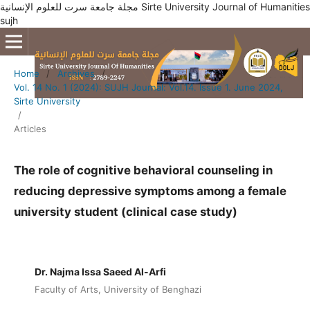
مجلة جامعة سرت للعلوم الإنسانية Sirte University Journal of Humanities
sujh
Home
/
Archives
/
Vol. 14 No. 1 (2024): SUJH Journal: Vol.14. Issue 1. June 2024,
Sirte University
/
Articles
The role of cognitive behavioral counseling in
reducing depressive symptoms among a female
university student (clinical case study)
Dr. Najma Issa Saeed Al-Arfi
Faculty of Arts, University of Benghazi