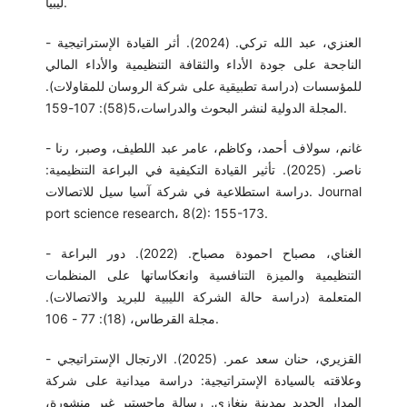
ليبيا.
- العنزي، عبد الله تركي. (2024). أثر القيادة الإستراتيجية
الناجحة على جودة الأداء والثقافة التنظيمية والأداء المالي
للمؤسسات (دراسة تطبيقية على شركة الروسان للمقاولات).
المجلة الدولية لنشر البحوث والدراسات،5(58): 107-159.
- غانم، سولاف أحمد، وكاظم، عامر عبد اللطيف، وصبر، رنا
ناصر. (2025). تأثير القيادة التكيفية في البراعة التنظيمية:
دراسة استطلاعية في شركة آسيا سيل للاتصالات. Journal
port science research، 8(2): 155-173.
- الغناي، مصباح احمودة مصباح. (2022). دور البراعة
التنظيمية والميزة التنافسية وانعكاساتها على المنظمات
المتعلمة (دراسة حالة الشركة الليبية للبريد والاتصالات).
مجلة القرطاس، (18): 77 - 106.
- القزيري، حنان سعد عمر. (2025). الارتجال الإستراتيجي
وعلاقته بالسيادة الإستراتيجية: دراسة ميدانية على شركة
المدار الجديد بمدينة بنغازي. رسالة ماجستير غير منشورة،