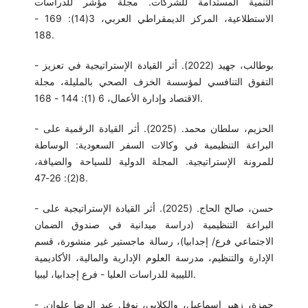
التنمية المستدامة للشركات. مجلة مؤشر للدراسات
الاستطلاعية، المركز الديمقراطي العربي، 3(14): 169 -
188.
- بوطالب، جهيد (2022). أثر القيادة الإستراتيجية في تعزيز
التفوق التنافسي لمؤسسة الخزف الصحي بالمليلة، مجلة
الاقتصاد وإدارة الأعمال، 6 (1): 144 - 168.
- الحزيم، سلطان محمد. (2025). أثر القيادة الرقمية على
البراعة التنظيمية في وكالات السفر السعودية: الوساطة
للمرونة الإستراتيجية. المجلة الدولية للسياحة والضيافة،
8(2): 26-47.
- حسن، صالح الحاج. (2025). أثر القيادة الإستراتيجية على
البراعة التنظيمية (دراسة ميدانية في صندوق الضمان
الاجتماعي فرع/ إجدابيا)، رسالة ماجستير غير منشورة، قسم
الإدارة والتنظيم، مدرسة العلوم الإدارية والمالية، الأكاديمية
الليبية للدراسات العليا - فرع إجدابيا، ليبيا.
- حمزة، زهير إسماعيل، والكلابي، نوفل عبد الرضا علوان.