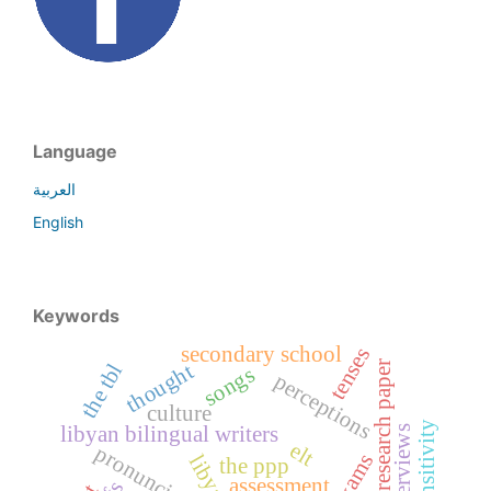
Language
العربية
English
Keywords
secondary school
tenses
medical research paper
the tbl
thought
songs
perceptions
culture
libyan bilingual writers
elt
pronunciation
the ppp
assessment