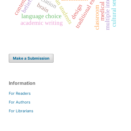
cultural sensitivity
multiple interviews
traditional exams
libyan students
beliefs
content
brain
design
classroom
language choice
academic writing
Make a Submission
Information
For Readers
For Authors
For Librarians