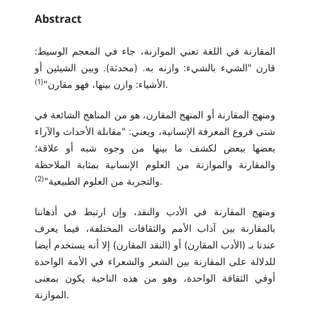
Abstract
المقارنة في اللغة تعني الموازنة، جاء في المعجم الوسيط:
قارن "الشيء بالشيء: وازنه به. (محدثة). وبين الشيئين أو
(1)
.
الأشياء: وازن بينها، فهو مقارن"
ومنهج المقارنة أو المنهج المقارن، هو من المناهج الشائعة في
شتى فروع المعرفة الإنسانية، ويعني: "مقابلة الأحداث والآراء
بعضها ببعض لكشف ما بينها من وجوه شبه أو علاقة؛
والمقارنة والموازنة من العلوم الإنسانية بمثابة الملاحظة
(2)
.
والتجربة من العلوم الطبيعية"
ومنهج المقارنة في الأدب والنقد، وإن ارتبط في أذهاننا
بالمقارنة بين آداب الأمم والثقافات المختلفة، فيما يعرف
عندنا بـ (الأدب المقارن) أو (النقد المقارن) إلا أنه يستخدم أيضا
للدلالة على المقارنة بين الشعر والشعراء في الأمة الواحدة
أوفي الثقافة الواحدة، وهو من هذه الناحية يكون بمعنى
الموازنة.