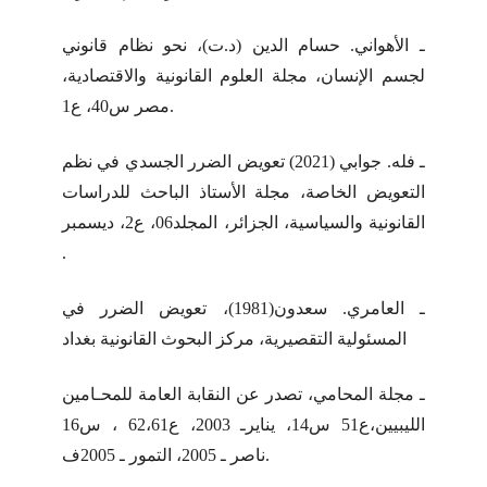
ـ الأهواني. حسام الدين (د.ت)، نحو نظام قانوني
لجسم الإنسان، مجلة العلوم القانونية والاقتصادية،
مصر س40، ع1.
ـ فله. جوابي (2021) تعويض الضرر الجسدي في نظم
التعويض الخاصة، مجلة الأستاذ الباحث للدراسات
القانونية والسياسية، الجزائر، المجلد06، ع2، ديسمبر
.
ـ العامري. سعدون(1981)، تعويض الضرر في
المسئولية التقصيرية، مركز البحوث القانونية بغداد
ـ مجلة المحامي، تصدر عن النقابة العامة للمحـامين
الليبيين،ع51 س14، ينايرـ 2003، ع62،61 ، س16
ناصر ـ 2005، التمور ـ 2005ف.