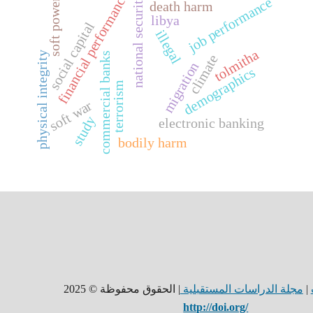
financial performance
national security
job performance
soft power
death harm
libya
social capital
illegal
tolmitha
physical integrity
commercial banks
climate
migration
demographics
terrorism
soft war
study
electronic banking
bodily harm
| الحقوق محفوظة © 2025
مجلة الدراسات المستقبلية
|
http://doi.org/