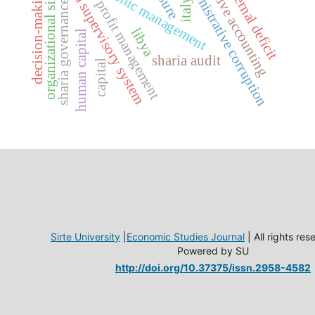
sharia supervisory system
organizational silence
administrative corruption
creative accounting
, external deficit
electronic management
decision-making
italy
profit management
sharia governance
libya
human capital
sharia audit
capital
Sirte University
|
Economic Studies Journal
| All rights re
Powered by SU
http://doi.org/10.37375/issn.2958-4582