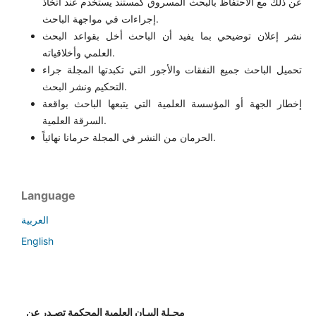
عن ذلك مع الاحتفاظ بالبحث المسروق كمستند يستخدم عند اتخاذ
إجراءات في مواجهة الباحث.
نشر إعلان توضيحي بما يفيد أن الباحث أخل بقواعد البحث
العلمي وأخلاقياته.
تحميل الباحث جميع النفقات والأجور التي تكبدتها المجلة جراء
التحكيم ونشر البحث.
إخطار الجهة أو المؤسسة العلمية التي يتبعها الباحث بواقعة
السرقة العلمية.
الحرمان من النشر في المجلة حرمانا نهائياً.
Language
العربية
English
مجـلة البيـان العلمية المحكمة تصـدر عن