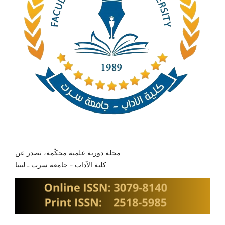
مجلة دورية علمية محكّمة، تصدر عن
كلية الآداب - جامعة سرت ـ ليبيا