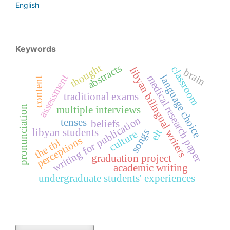
English
Keywords
abstracts
thought
classroom
libyan bilingual writers
brain
assessment
medical research paper
language choice
content
traditional exams
pronunciation
multiple interviews
writing for publication
tenses
beliefs
libyan students
songs
elt
culture
perceptions
the tbl
graduation project
academic writing
undergraduate students' experiences