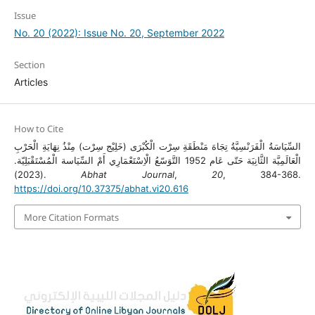
Issue
No. 20 (2022): Issue No. 20, September 2022
Section
Articles
How to Cite
السِّيَاسَةُ الْفَرَنْسِيَّةُ تِجَاهَ مَنْطَقَةِ سِرْت الْكُبْرَى (خَلِيْج سِرْت) مِنْذُ نِهَايَةِ الْحَرْبِ
الْعَالَمِيَّة الثَّانِيَة حَتّى عَام 1952 التَّوَسّعُ الْاِسْتَعْمَارِي أَمْ السِّيَاسة الْمُسْتَقْبَلِيّة.
(2023).
Abhat Journal
,
20
, 384-368.
https://doi.org/10.37375/abhat.vi20.616
More Citation Formats