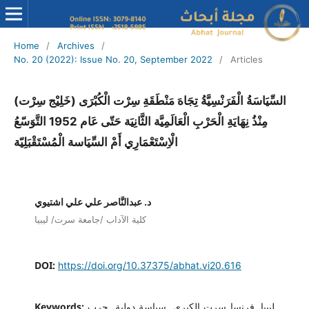
Home
/
Archives
/
No. 20 (2022): Issue No. 20, September 2022
/
Articles
السِّيَاسَةُ الْفَرَنْسِيَّةُ تِجَاهَ مَنْطَقَةِ سِرْت الْكُبْرَى (خَلِيْج سِرْت)
مِنْذُ نِهَايَةِ الْحَرْبِ الْعَالَمِيَّة الثَّانِيَة حَتّى عَام 1952 التَّوَسّعُ
الْاِسْتَعْمَارِي أَمْ السِّيَاسة الْمُسْتَقْبَلِيّة
د. عبدالنَّاصر علي علي اشتيوي
كلية الآداب /جامعة سرت/ ليبيا
DOI:
https://doi.org/10.37375/abhat.vi20.616
Keywords:
ليبيا, فرنسا سرت الكبرى, سياسة دولية, حرب