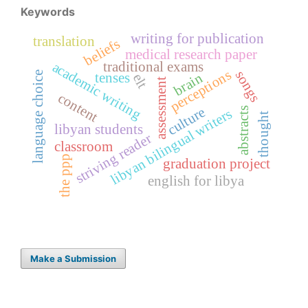
Keywords
writing for publication
translation
beliefs
medical research paper
academic writing
traditional exams
perceptions
songs
language choice
tenses
brain
elt
assessment
content
culture
abstracts
libyan bilingual writers
thought
libyan students
striving reader
classroom
the ppp
graduation project
english for libya
Make a Submission