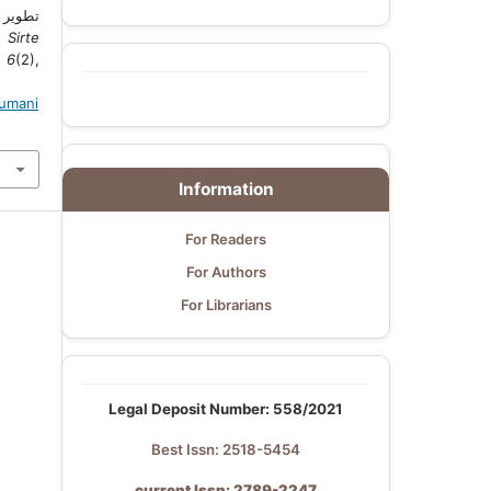
تطوير 
في ضوء خبرات بعض).
Sirte
,
6
(2),
humani
Information
For Readers
For Authors
For Librarians
Legal Deposit Number: 558/2021
Best Issn: 2518-5454
current Issn: 2789-2247